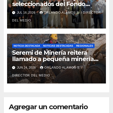
seleccionados del Fondo
Concursable 2026 de Nueva
JUL 16, 2026
ORLANDO ALAMOS S. / DIRECTOR
Atacama
DEL MEDIO
NOTICIA DESTACADA
NOTICIAS DESTACADAS
REGIONALES
Seremi de Minería reitera
llamado a pequeña minería
para postulaciones PAMMA
JUN 24, 2026
ORLANDO ALAMOS S. /
Equipa y Desarrolla 2026
DIRECTOR DEL MEDIO
Agregar un comentario