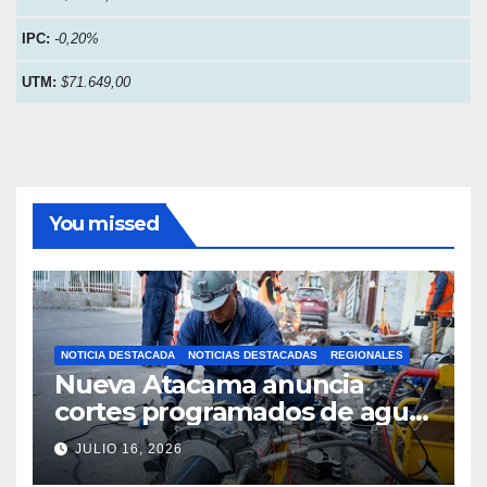
IPC:
-0,20%
UTM:
$71.649,00
You missed
NOTICIA DESTACADA
NOTICIAS DESTACADAS
REGIONALES
Nueva Atacama anuncia
cortes programados de agua
potable en Copiapó y
JULIO 16, 2026
Caldera: revisa fechas,