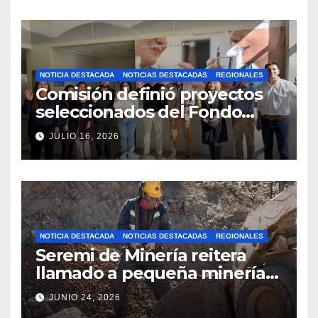
horarios y sectores
NOTICIA DESTACADA
NOTICIAS DESTACADAS
REGIONALES
Comisión definió proyectos
seleccionados del Fondo
Concursable 2026 de Nueva
JULIO 16, 2026
Atacama
NOTICIA DESTACADA
NOTICIAS DESTACADAS
REGIONALES
Seremi de Minería reitera
llamado a pequeña minería
para postulaciones PAMMA
JUNIO 24, 2026
Equipa y Desarrolla 2026