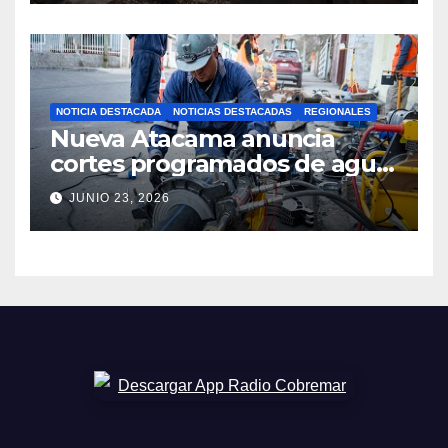
NOTICIA DESTACADA
NOTICIAS DESTACADAS
REGIONALES
Nueva Atacama anuncia
cortes programados de agua
potable en Copiapó y
JUNIO 23, 2026
Caldera: revisa fechas,
horarios y sectores