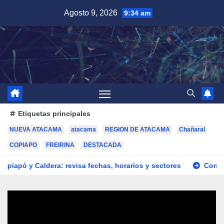
Saltar
Agosto 9, 2026
9:34 am
al
contenido
Etiquetas principales
NUEVA ATACAMA
atacama
REGION DE ATACAMA
Chañaral
COPIAPO
FREIRINA
DESTACADA
dera: revisa fechas, horarios y sectores
Comisión definió