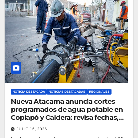
NOTICIA DESTACADA
NOTICIAS DESTACADAS
REGIONALES
Nueva Atacama anuncia cortes
programados de agua potable en
Copiapó y Caldera: revisa fechas,
horarios y sectores
JULIO 16, 2026