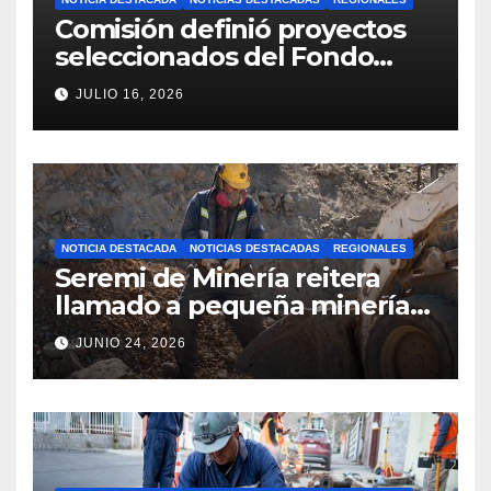
Comisión definió proyectos
seleccionados del Fondo
Concursable 2026 de Nueva
JULIO 16, 2026
Atacama
NOTICIA DESTACADA
NOTICIAS DESTACADAS
REGIONALES
Seremi de Minería reitera
llamado a pequeña minería
para postulaciones PAMMA
JUNIO 24, 2026
Equipa y Desarrolla 2026