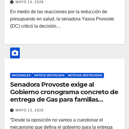
MAYO 14, 2026
En medio de las reacciones por la reducción de
presupuesto en salud, la senadora Yasna Provoste
(DC) criticó la decisión…
NACIONALES
NOTICIA DESTACADA
NOTICIAS DESTACADAS
Senadora Provoste exige al
Gobierno cronograma concreto de
entrega de Gas para familias
vulnerables del país: El frío ya llegó
MAYO 13, 2026
y los anuncios del 1 de abril siguen
“Desde la oposición no vamos a cuestionar el
en diseño
mecanismo que defina el gobierno para la entrega