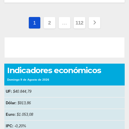
Paginación
1
2
…
112
de
entradas
Indicadores económicos
Domingo 9 de Agosto de 2026
UF:
$40.844,79
Dólar:
$913,86
Euro:
$1.053,08
IPC:
-0,20%