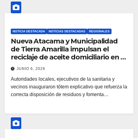
NOTICIA DESTACADA
NOTICIAS DESTACADAS
REGIONALES
Nueva Atacama y Municipalidad
de Tierra Amarilla impulsan el
reciclaje de aceite domiciliario en el
Día del Medio Ambiente
JUNIO 6, 2026
Autoridades locales, ejecutivos de la sanitaria y
vecinos inauguraron tótem explicativo que refuerza la
correcta disposición de residuos y fomenta…