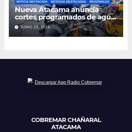
NOTICIA DESTACADA
NOTICIAS DESTACADAS
REGIONALES
Nueva Atacama anuncia
cortes programados de agua
potable en Copiapó y
JUNIO 23, 2026
Caldera: revisa fechas,
horarios y sectores
COBREMAR CHAÑARAL
ATACAMA