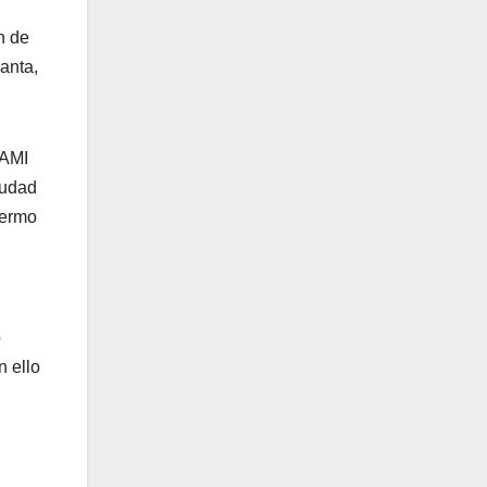
n de
anta,
NAMI
iudad
lermo
o
n ello