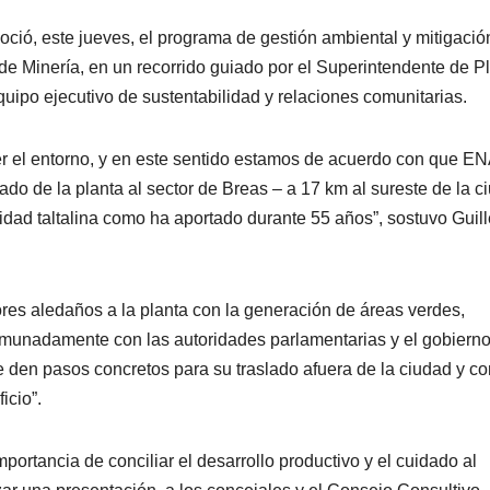
oció, este jueves, el programa de gestión ambiental y mitigació
e Minería, en un recorrido guiado por el Superintendente de Pl
uipo ejecutivo de sustentabilidad y relaciones comunitarias.
er el entorno, y en este sentido estamos de acuerdo con que E
ado de la planta al sector de Breas – a 17 km al sureste de la c
nidad taltalina como ha aportado durante 55 años”, sostuvo Guil
es aledaños a la planta con la generación de áreas verdes,
omunadamente con las autoridades parlamentarias y el gobiern
e den pasos concretos para su traslado afuera de la ciudad y co
icio”.
mportancia de conciliar el desarrollo productivo y el cuidado al