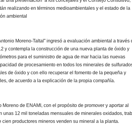
zar una presentación a los concejales y el Consejo Consultivo,
tán realizando en términos medioambientales y el estado de la
ión ambiental
tonio Moreno-Taltal” ingresó a evaluación ambiental a través 
12 y contempla la construcción de una nueva planta de óxido y
ilómetros para el suministro de agua de mar hacia las nuevas
 capacidad de procesamiento en todos los minerales de sulfurado
es de óxido y con ello recuperar el fomento de la pequeña y
les, de acuerdo a la explicación de la propia compañía.
nio Moreno de ENAMI, con el propósito de promover y aportar al
an unas 12 mil toneladas mensuales de minerales oxidados, tra
 cien productores mineros venden su mineral a la planta.