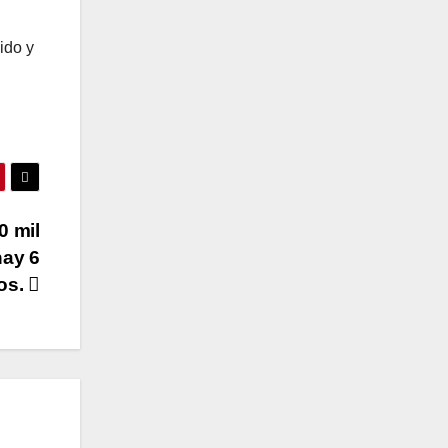
ido y
0 mil
hay 6
os.