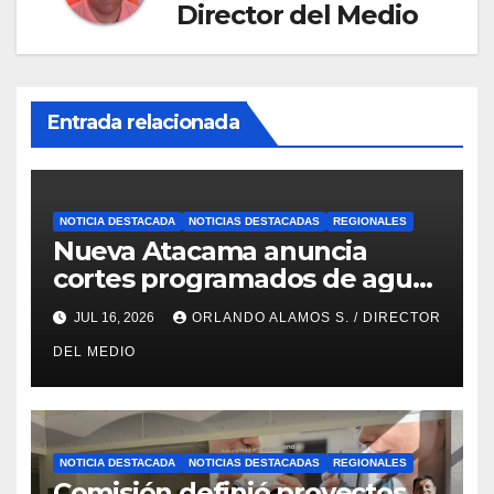
Director del Medio
Entrada relacionada
NOTICIA DESTACADA
NOTICIAS DESTACADAS
REGIONALES
Nueva Atacama anuncia
cortes programados de agua
potable en Copiapó y Caldera:
JUL 16, 2026
ORLANDO ALAMOS S. / DIRECTOR
revisa fechas, horarios y
DEL MEDIO
sectores
NOTICIA DESTACADA
NOTICIAS DESTACADAS
REGIONALES
Comisión definió proyectos