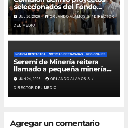
seleccionados del Fondo
Concursable 2026 de Nueva
JUL 16, 2026
ORLANDO ALAMOS S. / DIRECTOR
Atacama
DEL MEDIO
NOTICIA DESTACADA
NOTICIAS DESTACADAS
REGIONALES
Seremi de Minería reitera
llamado a pequeña minería
para postulaciones PAMMA
JUN 24, 2026
ORLANDO ALAMOS S. /
Equipa y Desarrolla 2026
DIRECTOR DEL MEDIO
Agregar un comentario