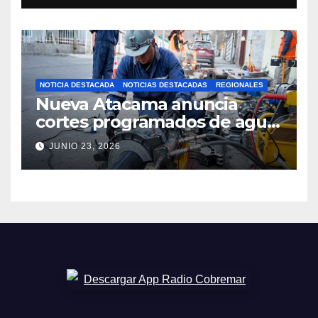
NOTICIA DESTACADA
NOTICIAS DESTACADAS
REGIONALES
Nueva Atacama anuncia
cortes programados de agua
potable en Copiapó y
JUNIO 23, 2026
Caldera: revisa fechas,
horarios y sectores