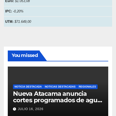
Euro:
$1.053,08
IPC:
-0,20%
UTM:
$71.649,00
You missed
NOTICIA DESTACADA
NOTICIAS DESTACADAS
REGIONALES
Nueva Atacama anuncia
cortes programados de agua
potable en Copiapó y
JULIO 16, 2026
Caldera: revisa fechas,