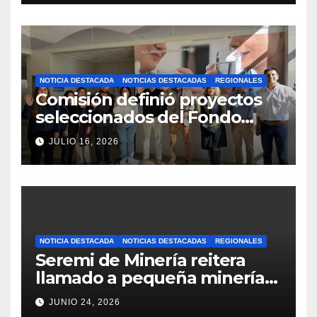
horarios y sectores
NOTICIA DESTACADA
NOTICIAS DESTACADAS
REGIONALES
Comisión definió proyectos
seleccionados del Fondo
Concursable 2026 de Nueva
JULIO 16, 2026
Atacama
NOTICIA DESTACADA
NOTICIAS DESTACADAS
REGIONALES
Seremi de Minería reitera
llamado a pequeña minería
para postulaciones PAMMA
JUNIO 24, 2026
Equipa y Desarrolla 2026