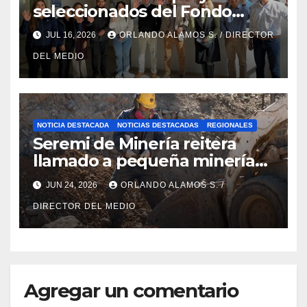
seleccionados del Fondo
Concursable 2026 de Nueva
JUL 16, 2026
ORLANDO ALAMOS S. / DIRECTOR
Atacama
DEL MEDIO
NOTICIA DESTACADA
NOTICIAS DESTACADAS
REGIONALES
Seremi de Minería reitera
llamado a pequeña minería
para postulaciones PAMMA
JUN 24, 2026
ORLANDO ALAMOS S. /
Equipa y Desarrolla 2026
DIRECTOR DEL MEDIO
Agregar un comentario