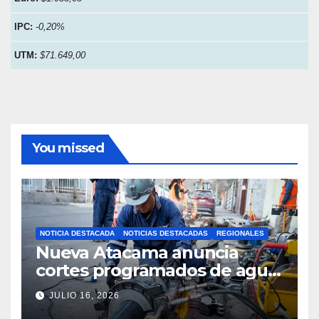
IPC:
-0,20%
UTM:
$71.649,00
You missed
NOTICIA DESTACADA
NOTICIAS DESTACADAS
REGIONALES
Nueva Atacama anuncia
cortes programados de agua
potable en Copiapó y
JULIO 16, 2026
Caldera: revisa fechas,