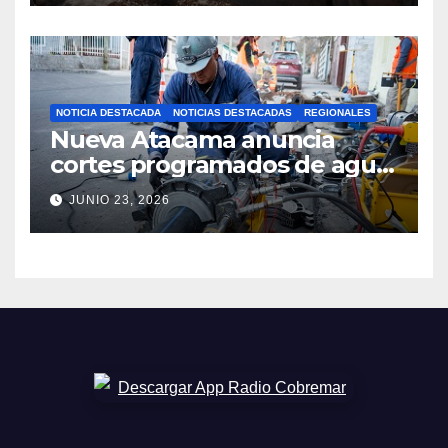
NOTICIA DESTACADA
NOTICIAS DESTACADAS
REGIONALES
Nueva Atacama anuncia
cortes programados de agua
potable en Copiapó y
JUNIO 23, 2026
Caldera: revisa fechas,
horarios y sectores