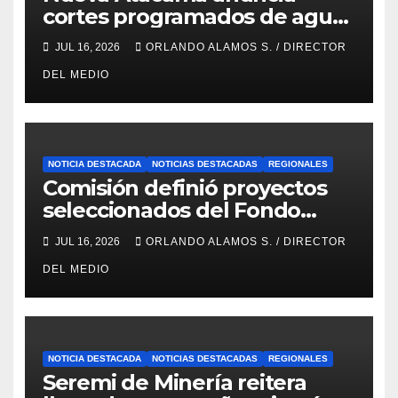
cortes programados de agua
potable en Copiapó y Caldera:
JUL 16, 2026
ORLANDO ALAMOS S. / DIRECTOR
revisa fechas, horarios y
DEL MEDIO
sectores
NOTICIA DESTACADA
NOTICIAS DESTACADAS
REGIONALES
Comisión definió proyectos
seleccionados del Fondo
Concursable 2026 de Nueva
JUL 16, 2026
ORLANDO ALAMOS S. / DIRECTOR
Atacama
DEL MEDIO
NOTICIA DESTACADA
NOTICIAS DESTACADAS
REGIONALES
Seremi de Minería reitera