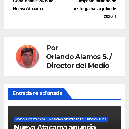
Concursable 2026 de
impacto tarifario se
entradas
Nueva Atacama
posterga hasta julio de
2026
Por
Orlando Alamos S. /
Director del Medio
Entrada relacionada
NOTICIA DESTACADA
NOTICIAS DESTACADAS
REGIONALES
Nueva Atacama anuncia