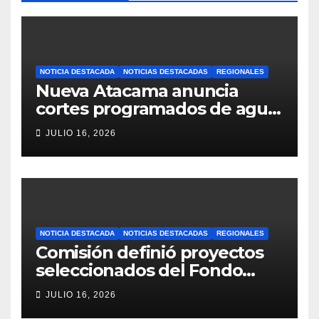
NOTICIA DESTACADA
NOTICIAS DESTACADAS
REGIONALES
Nueva Atacama anuncia
cortes programados de agua
potable en Copiapó y
JULIO 16, 2026
Caldera: revisa fechas,
horarios y sectores
NOTICIA DESTACADA
NOTICIAS DESTACADAS
REGIONALES
Comisión definió proyectos
seleccionados del Fondo
Concursable 2026 de Nueva
JULIO 16, 2026
Atacama