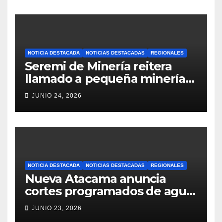
NOTICIA DESTACADA
NOTICIAS DESTACADAS
REGIONALES
Seremi de Minería reitera
llamado a pequeña minería
para postulaciones PAMMA
JUNIO 24, 2026
Equipa y Desarrolla 2026
NOTICIA DESTACADA
NOTICIAS DESTACADAS
REGIONALES
Nueva Atacama anuncia
cortes programados de agua
potable en Copiapó y
JUNIO 23, 2026
Caldera: revisa fechas,