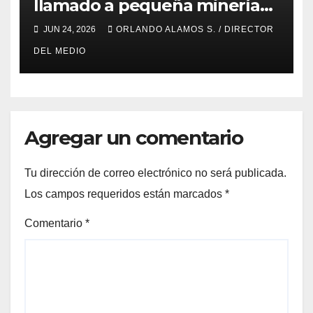
llamado a pequeña minería
para postulaciones PAMMA
JUN 24, 2026
ORLANDO ALAMOS S. / DIRECTOR
Equipa y Desarrolla 2026
DEL MEDIO
Agregar un comentario
Tu dirección de correo electrónico no será publicada.
Los campos requeridos están marcados
*
Comentario
*