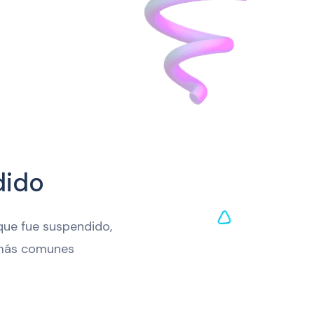
dido
que fue suspendido,
s más comunes