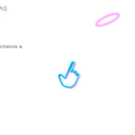
U).
.
áctenos a