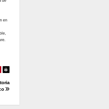
a de
n en
ble,
ure.
toria
ico