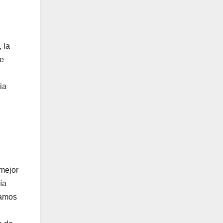
 la
ue
ia
mejor
ía
ramos