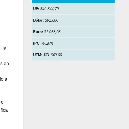
UF:
$40.844,79
Dólar:
$913,86
Euro:
$1.053,08
IPC:
-0,20%
, la
UTM:
$71.649,00
es en
do a
,
os
fica