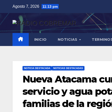
Saltar
Agosto 7, 2026
11:13 pm
al
contenido
INICIO
NOTICIAS
TERMINO
NOTICIA DESTACADA
NOTICIAS DESTACADAS
Nueva Atacama cum
servicio y agua pot
familias de la regi