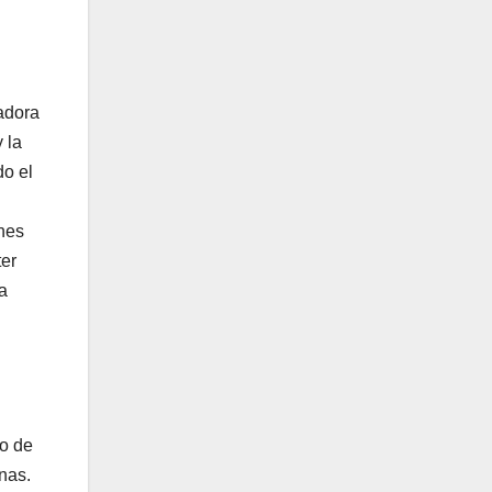
vadora
 la
do el
nes
ter
a
lo de
nas.