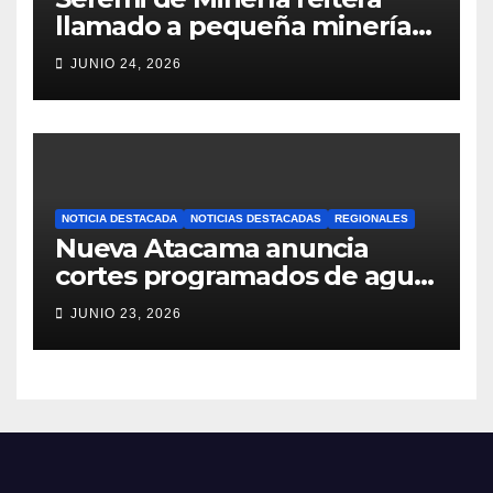
llamado a pequeña minería
para postulaciones PAMMA
JUNIO 24, 2026
Equipa y Desarrolla 2026
NOTICIA DESTACADA
NOTICIAS DESTACADAS
REGIONALES
Nueva Atacama anuncia
cortes programados de agua
potable en Copiapó y
JUNIO 23, 2026
Caldera: revisa fechas,
horarios y sectores