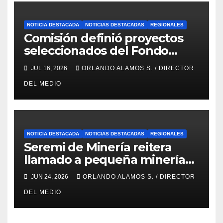
NOTICIA DESTACADA
NOTICIAS DESTACADAS
REGIONALES
Comisión definió proyectos
seleccionados del Fondo
Concursable 2026 de Nueva
JUL 16, 2026
ORLANDO ALAMOS S. / DIRECTOR
Atacama
DEL MEDIO
NOTICIA DESTACADA
NOTICIAS DESTACADAS
REGIONALES
Seremi de Minería reitera
llamado a pequeña minería
para postulaciones PAMMA
JUN 24, 2026
ORLANDO ALAMOS S. / DIRECTOR
Equipa y Desarrolla 2026
DEL MEDIO