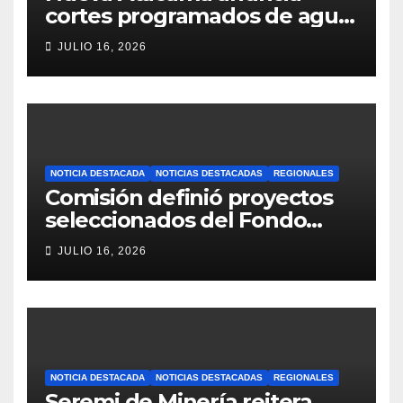
cortes programados de agua
potable en Copiapó y
JULIO 16, 2026
Caldera: revisa fechas,
horarios y sectores
NOTICIA DESTACADA
NOTICIAS DESTACADAS
REGIONALES
Comisión definió proyectos
seleccionados del Fondo
Concursable 2026 de Nueva
JULIO 16, 2026
Atacama
NOTICIA DESTACADA
NOTICIAS DESTACADAS
REGIONALES
Seremi de Minería reitera