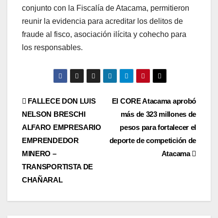
conjunto con la Fiscalía de Atacama, permitieron
reunir la evidencia para acreditar los delitos de
fraude al fisco, asociación ilícita y cohecho para
los responsables.
Navegación
FALLECE DON LUIS
El CORE Atacama aprobó
NELSON BRESCHI
más de 323 millones de
de
ALFARO EMPRESARIO
pesos para fortalecer el
entradas
EMPRENDEDOR
deporte de competición de
MINERO –
Atacama
TRANSPORTISTA DE
CHAÑARAL