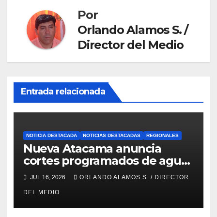
Por
Orlando Alamos S. /
Director del Medio
Entrada relacionada
NOTICIA DESTACADA
NOTICIAS DESTACADAS
REGIONALES
Nueva Atacama anuncia
cortes programados de agua
potable en Copiapó y Caldera:
JUL 16, 2026
ORLANDO ALAMOS S. / DIRECTOR
revisa fechas, horarios y
DEL MEDIO
sectores