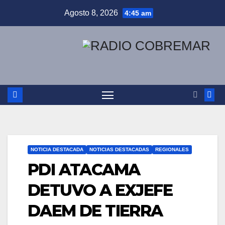
Saltar
Agosto 8, 2026
4:45 am
al
contenido
NOTICIA DESTACADA
NOTICIAS DESTACADAS
REGIONALES
PDI ATACAMA
DETUVO A EXJEFE
DAEM DE TIERRA