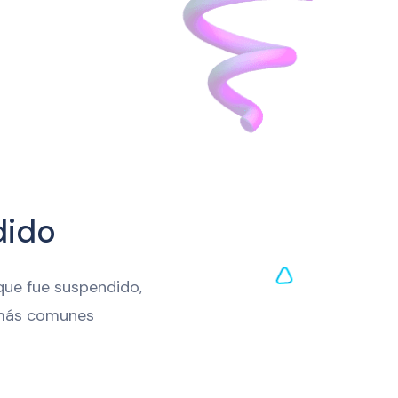
dido
que fue suspendido,
s más comunes