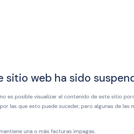
e sitio web ha sido suspen
 es posible visualizar el contenido de este sitio por
 por las que esto puede suceder, pero algunas de la
 mantiene una o más facturas impagas.