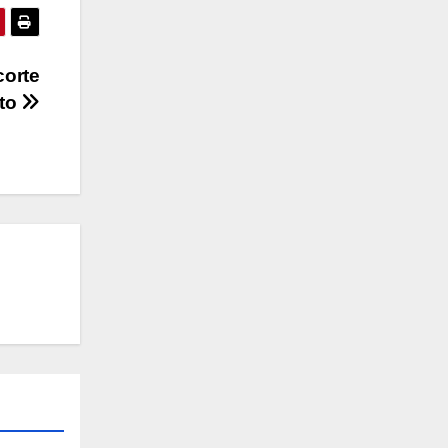
corte
nto