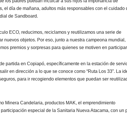
de los padres puedan inculcar a sus hijos la importancia de
os, el día de mañana, adultos más responsables con el cuidado 
dial de Sandboard.
rculo ECO, reducimos, reciclamos y reutilizamos una serie de
ear nuevos objetos. Por eso, junto a nuestra campeona mundial,
emos premios y sorpresas para quienes se motiven en participar
e partida en Copiapó, específicamente en la estación de servi
 salir en dirección a lo que se conoce como “Ruta Los 33”. La id
 seguros, para ir recogiendo elementos que puedan ser reutiliza
mo Minera Candelaria, productos MAK, el emprendimiento
participación especial de la Sanitaria Nueva Atacama, con un 