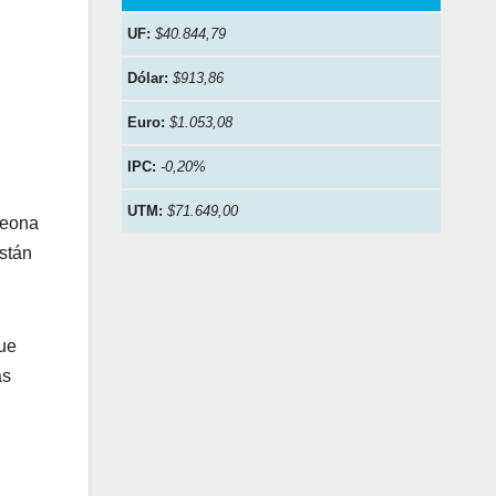
UF:
$40.844,79
Dólar:
$913,86
Euro:
$1.053,08
,
IPC:
-0,20%
UTM:
$71.649,00
peona
stán
que
as