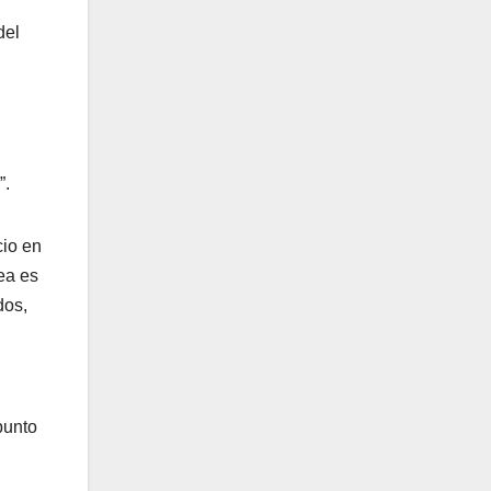
del
”.
cio en
ea es
dos,
punto