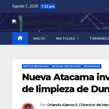
Saltar
Agosto 7, 2026
7:12 pm
al
contenido
INICIO
NOTICIAS
TERMINO
NOTICIA DESTACADA
NOTICIAS DESTACADAS
REGIONALES
Nueva Atacama invi
de limpieza de Du
Por
Orlando Alamos S. / Director del Me