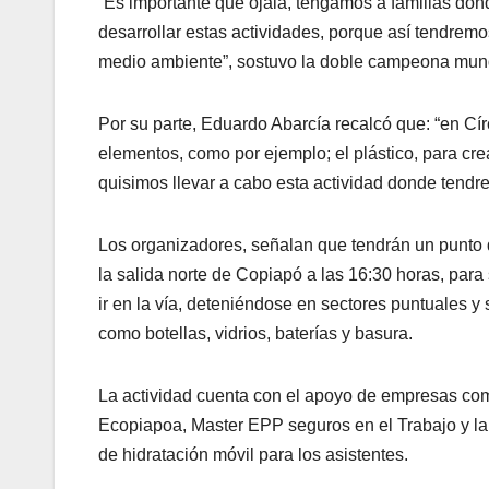
“Es importante que ojalá, tengamos a familias don
desarrollar estas actividades, porque así tendrem
medio ambiente”, sostuvo la doble campeona mun
Por su parte, Eduardo Abarcía recalcó que: “en Cí
elementos, como por ejemplo; el plástico, para cr
quisimos llevar a cabo esta actividad donde tendr
Los organizadores, señalan que tendrán un punto d
la salida norte de Copiapó a las 16:30 horas, para
ir en la vía, deteniéndose en sectores puntuales y
como botellas, vidrios, baterías y basura.
La actividad cuenta con el apoyo de empresas co
Ecopiapoa, Master EPP seguros en el Trabajo y la 
de hidratación móvil para los asistentes.