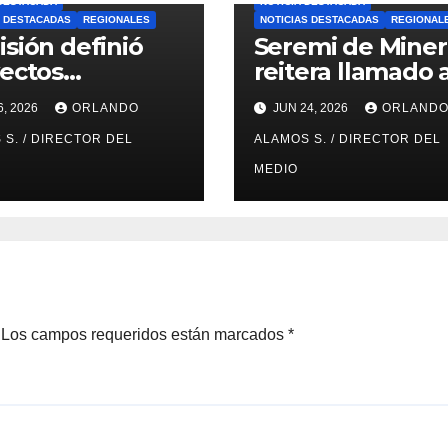
 DESTACADA
NOTICIA DESTACADA
S DESTACADAS
REGIONALES
NOTICIAS DESTACADAS
REGIONAL
sión definió
Seremi de Miner
ectos
reitera llamado 
ccionados del
pequeña minerí
6, 2026
ORLANDO
JUN 24, 2026
ORLAND
o Concursable
para postulacio
 de Nueva
 S. / DIRECTOR DEL
PAMMA Equipa 
ALAMOS S. / DIRECTOR DEL
cama
Desarrolla 2026
MEDIO
Los campos requeridos están marcados
*