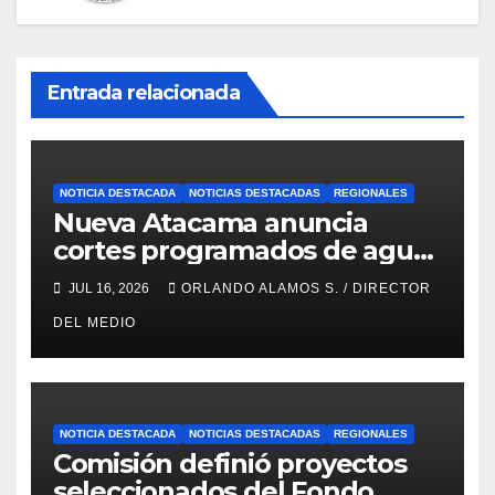
Entrada relacionada
NOTICIA DESTACADA
NOTICIAS DESTACADAS
REGIONALES
Nueva Atacama anuncia
cortes programados de agua
potable en Copiapó y Caldera:
JUL 16, 2026
ORLANDO ALAMOS S. / DIRECTOR
revisa fechas, horarios y
DEL MEDIO
sectores
NOTICIA DESTACADA
NOTICIAS DESTACADAS
REGIONALES
Comisión definió proyectos
seleccionados del Fondo