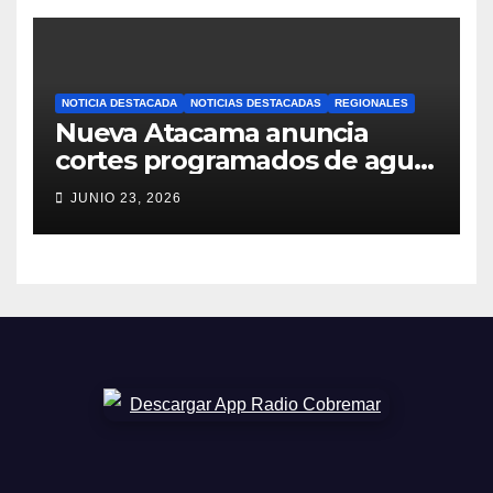
NOTICIA DESTACADA
NOTICIAS DESTACADAS
REGIONALES
Nueva Atacama anuncia
cortes programados de agua
potable en Copiapó y
JUNIO 23, 2026
Caldera: revisa fechas,
horarios y sectores