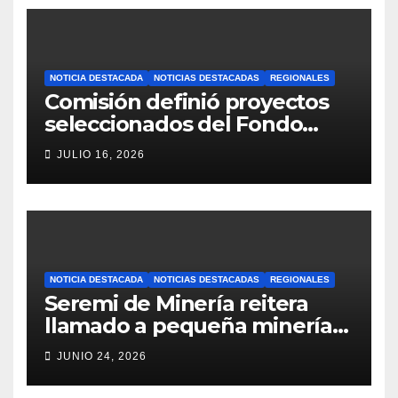
NOTICIA DESTACADA
NOTICIAS DESTACADAS
REGIONALES
Comisión definió proyectos
seleccionados del Fondo
Concursable 2026 de Nueva
JULIO 16, 2026
Atacama
NOTICIA DESTACADA
NOTICIAS DESTACADAS
REGIONALES
Seremi de Minería reitera
llamado a pequeña minería
para postulaciones PAMMA
JUNIO 24, 2026
Equipa y Desarrolla 2026