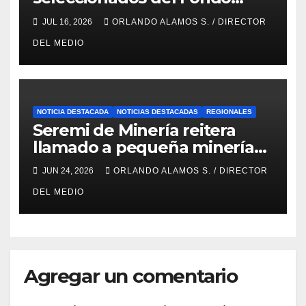
Concursable 2026 de Nueva
JUL 16, 2026
ORLANDO ALAMOS S. / DIRECTOR
Atacama
DEL MEDIO
NOTICIA DESTACADA
NOTICIAS DESTACADAS
REGIONALES
Seremi de Minería reitera
llamado a pequeña minería
para postulaciones PAMMA
JUN 24, 2026
ORLANDO ALAMOS S. / DIRECTOR
Equipa y Desarrolla 2026
DEL MEDIO
Agregar un comentario