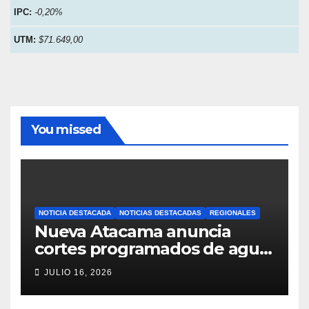
IPC:
-0,20%
UTM:
$71.649,00
You missed
NOTICIA DESTACADA
NOTICIAS DESTACADAS
REGIONALES
Nueva Atacama anuncia
cortes programados de agua
potable en Copiapó y
JULIO 16, 2026
Caldera: revisa fechas,
horarios y sectores