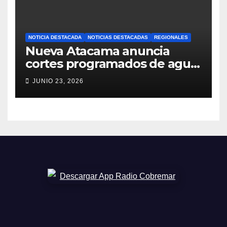
NOTICIA DESTACADA
NOTICIAS DESTACADAS
REGIONALES
Nueva Atacama anuncia
cortes programados de agua
potable en Copiapó y
JUNIO 23, 2026
Caldera: revisa fechas,
horarios y sectores