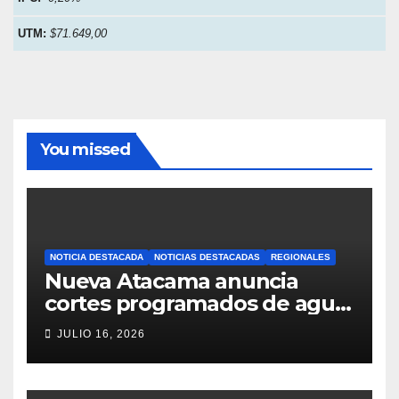
UTM:
$71.649,00
You missed
NOTICIA DESTACADA
NOTICIAS DESTACADAS
REGIONALES
Nueva Atacama anuncia
cortes programados de agua
potable en Copiapó y
JULIO 16, 2026
Caldera: revisa fechas,
horarios y sectores