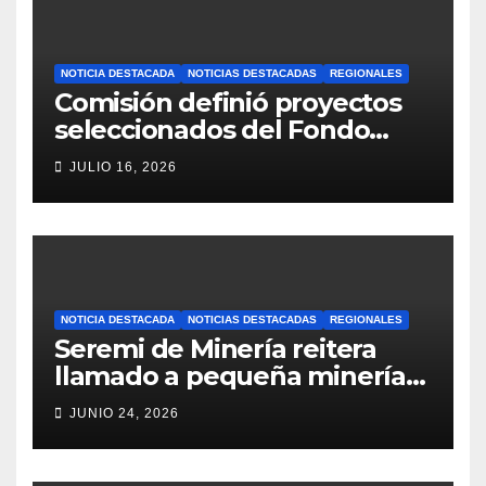
NOTICIA DESTACADA
NOTICIAS DESTACADAS
REGIONALES
Comisión definió proyectos
seleccionados del Fondo
Concursable 2026 de Nueva
JULIO 16, 2026
Atacama
NOTICIA DESTACADA
NOTICIAS DESTACADAS
REGIONALES
Seremi de Minería reitera
llamado a pequeña minería
para postulaciones PAMMA
JUNIO 24, 2026
Equipa y Desarrolla 2026