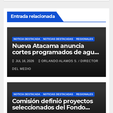
Entrada relacionada
NOTICIA DESTACADA
NOTICIAS DESTACADAS
REGIONALES
Nueva Atacama anuncia
cortes programados de agua
potable en Copiapó y Caldera:
JUL 16, 2026
ORLANDO ALAMOS S. / DIRECTOR
revisa fechas, horarios y
DEL MEDIO
sectores
NOTICIA DESTACADA
NOTICIAS DESTACADAS
REGIONALES
Comisión definió proyectos
seleccionados del Fondo