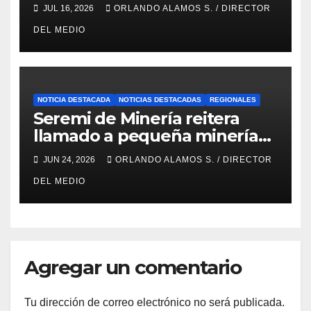
Concursable 2026 de Nueva
JUL 16, 2026
ORLANDO ALAMOS S. / DIRECTOR
Atacama
DEL MEDIO
NOTICIA DESTACADA
NOTICIAS DESTACADAS
REGIONALES
Seremi de Minería reitera
llamado a pequeña minería
para postulaciones PAMMA
JUN 24, 2026
ORLANDO ALAMOS S. / DIRECTOR
Equipa y Desarrolla 2026
DEL MEDIO
Agregar un comentario
Tu dirección de correo electrónico no será publicada.