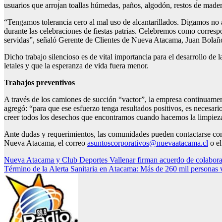
usuarios que arrojan toallas húmedas, paños, algodón, restos de madera
“Tengamos tolerancia cero al mal uso de alcantarillados. Digamos no 
durante las celebraciones de fiestas patrias. Celebremos como correspo
servidas”, señaló Gerente de Clientes de Nueva Atacama, Juan Bolañ
Dicho trabajo silencioso es de vital importancia para el desarrollo d
letales y que la esperanza de vida fuera menor.
Trabajos preventivos
A través de los camiones de succión “vactor”, la empresa continuament
agregó: “para que ese esfuerzo tenga resultados positivos, es necesar
creer todos los desechos que encontramos cuando hacemos la limpieza d
Ante dudas y requerimientos, las comunidades pueden contactarse con 
Nueva Atacama, el correo
asuntoscorporativos@nuevaatacama.cl
o el
Navegación
Nueva Atacama y Club Deportes Vallenar firman acuerdo de colabor
Término de la Alerta Sanitaria en Atacama: Más de 260 mil personas v
de
entradas