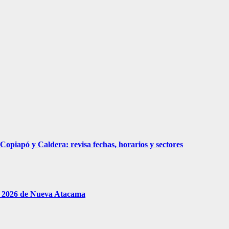
piapó y Caldera: revisa fechas, horarios y sectores
le 2026 de Nueva Atacama