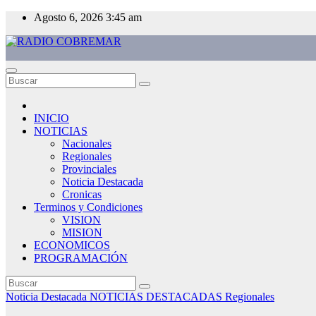
Saltar
Agosto 6, 2026
3:45 am
al
contenido
RADIO COBREMAR
MAS CERCA DE TI
INICIO
NOTICIAS
Nacionales
Regionales
Provinciales
Noticia Destacada
Cronicas
Terminos y Condiciones
VISION
MISION
ECONOMICOS
PROGRAMACIÓN
Noticia Destacada
NOTICIAS DESTACADAS
Regionales