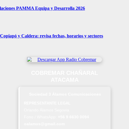
tulaciones PAMMA Equipa y Desarrolla 2026
piapó y Caldera: revisa fechas, horarios y sectores
COBREMAR CHAÑARAL
ATACAMA
Sociedad 3 Álamos Comunicaciones
REPRESENTANTE LEGAL
Orlando Álamos Segovia
Fono / WhatsApp:
+56 9 6630 0094
oalamos@gmail.com