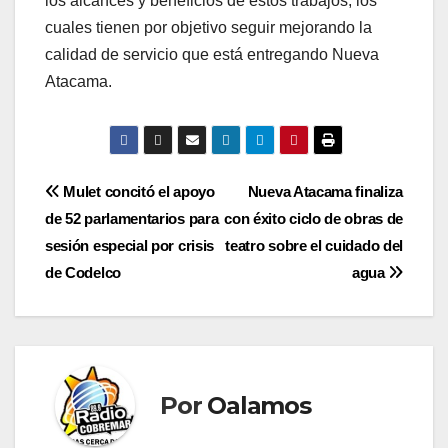
los alcances y beneficios de estos trabajos, los
cuales tienen por objetivo seguir mejorando la
calidad de servicio que está entregando Nueva
Atacama.
Navegación
Mulet concitó el apoyo
Nueva Atacama finaliza
de 52 parlamentarios para
con éxito ciclo de obras de
de
sesión especial por crisis
teatro sobre el cuidado del
entradas
de Codelco
agua
Por
Oalamos