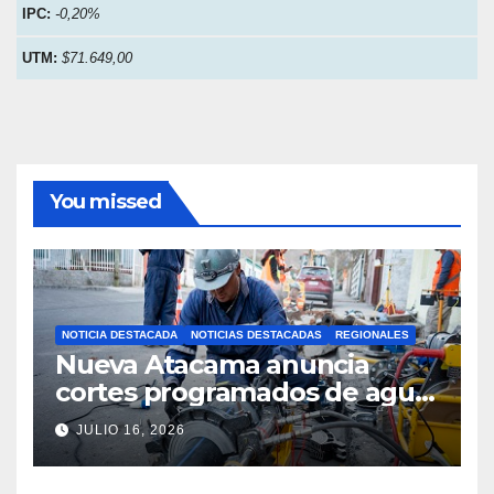
IPC:
-0,20%
UTM:
$71.649,00
You missed
NOTICIA DESTACADA
NOTICIAS DESTACADAS
REGIONALES
Nueva Atacama anuncia
cortes programados de agua
potable en Copiapó y
JULIO 16, 2026
Caldera: revisa fechas,
horarios y sectores