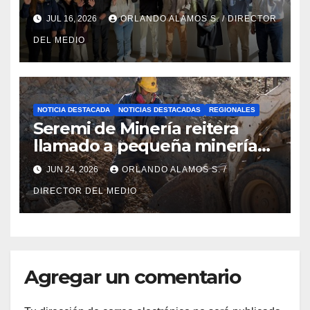
Concursable 2026 de Nueva
JUL 16, 2026
ORLANDO ALAMOS S. / DIRECTOR
Atacama
DEL MEDIO
NOTICIA DESTACADA
NOTICIAS DESTACADAS
REGIONALES
Seremi de Minería reitera
llamado a pequeña minería
para postulaciones PAMMA
JUN 24, 2026
ORLANDO ALAMOS S. /
Equipa y Desarrolla 2026
DIRECTOR DEL MEDIO
Agregar un comentario