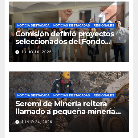
NOTICIA DESTACADA
NOTICIAS DESTACADAS
REGIONALES
Comisión definió proyectos
seleccionados del Fondo
Concursable 2026 de Nueva
JULIO 16, 2026
Atacama
NOTICIA DESTACADA
NOTICIAS DESTACADAS
REGIONALES
Seremi de Minería reitera
llamado a pequeña minería
para postulaciones PAMMA
JUNIO 24, 2026
Equipa y Desarrolla 2026