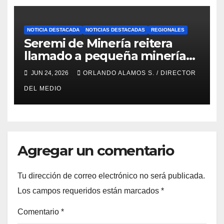
NOTICIA DESTACADA
NOTICIAS DESTACADAS
REGIONALES
Seremi de Minería reitera
llamado a pequeña minería
para postulaciones PAMMA
JUN 24, 2026
ORLANDO ALAMOS S. / DIRECTOR
Equipa y Desarrolla 2026
DEL MEDIO
Agregar un comentario
Tu dirección de correo electrónico no será publicada.
Los campos requeridos están marcados
*
Comentario
*