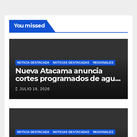
You missed
NOTICIA DESTACADA
NOTICIAS DESTACADAS
REGIONALES
Nueva Atacama anuncia
cortes programados de agua
potable en Copiapó y
JULIO 16, 2026
Caldera: revisa fechas,
horarios y sectores
NOTICIA DESTACADA
NOTICIAS DESTACADAS
REGIONALES