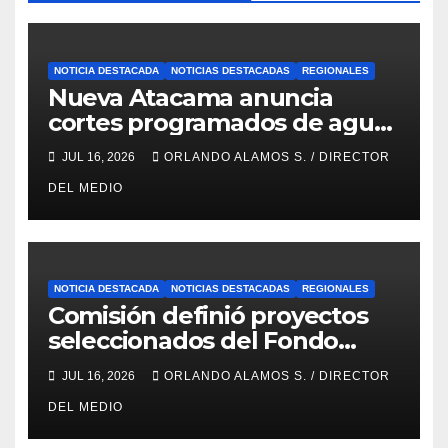
NOTICIA DESTACADA
NOTICIAS DESTACADAS
REGIONALES
Nueva Atacama anuncia
cortes programados de agua
potable en Copiapó y Caldera:
JUL 16, 2026
ORLANDO ALAMOS S. / DIRECTOR
revisa fechas, horarios y
DEL MEDIO
sectores
NOTICIA DESTACADA
NOTICIAS DESTACADAS
REGIONALES
Comisión definió proyectos
seleccionados del Fondo
Concursable 2026 de Nueva
JUL 16, 2026
ORLANDO ALAMOS S. / DIRECTOR
Atacama
DEL MEDIO