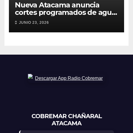
Nueva Atacama anuncia
cortes programados de agua
potable en Copiapó y
JUNIO 23, 2026
Caldera: revisa fechas,
horarios y sectores
COBREMAR CHAÑARAL
ATACAMA