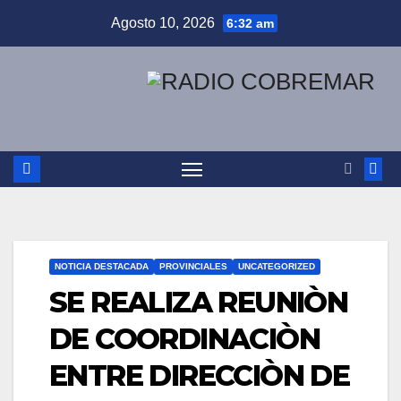
Saltar
Agosto 10, 2026
6:32 am
al
contenido
NOTICIA DESTACADA
PROVINCIALES
UNCATEGORIZED
SE REALIZA REUNIÒN
DE COORDINACIÒN
ENTRE DIRECCIÒN DE