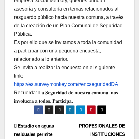
empresa Social Memory, quienes brindan
asesoría y consultoría en temas relacionados al
resguardo público hacia nuestra comuna, a través
de la creación de un Plan Comunal de Seguridad
Pública.
Es por ello que se invitamos a toda la comunidad
a participar con una pequeña encuesta,
relacionado a lo anterior.
Se invita a
realizar la encuesta en el siguiente
link:
https://es.surveymonkey.com/r/encseguridadDA
Recuerda: 𝐋𝐚 𝐒𝐞𝐠𝐮𝐫𝐢𝐝𝐚𝐝 𝐝𝐞 𝐧𝐮𝐞𝐬𝐭𝐫𝐚 𝐜𝐨𝐦𝐮𝐧𝐚, 𝐧𝐨𝐬
𝐢𝐧𝐯𝐨𝐥𝐮𝐜𝐫𝐚 𝐚 𝐭𝐨𝐝𝐨𝐬. 𝐏𝐚𝐫𝐭𝐢𝐜𝐢𝐩𝐚.
Navegación
Estudio en aguas
PROFESIONALES DE
residuales permite
INSTITUCIONES