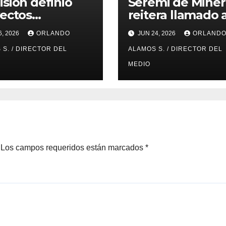
sión definió
Seremi de Miner
ectos
reitera llamado 
ccionados del
pequeña minerí
6, 2026
ORLANDO
JUN 24, 2026
ORLAND
o Concursable
para postulacio
 de Nueva
 S. / DIRECTOR DEL
PAMMA Equipa 
ALAMOS S. / DIRECTOR DEL
cama
Desarrolla 2026
MEDIO
Los campos requeridos están marcados
*