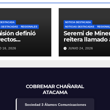
 DESTACADA
NOTICIA DESTACADA
S DESTACADAS
REGIONALES
NOTICIAS DESTACADAS
REGIONA
sión definió
Seremi de Miner
yectos
reitera llamado 
ccionados del
pequeña miner
O 16, 2026
JUNIO 24, 2026
do Concursable
para postulacio
6 de Nueva
PAMMA Equipa 
cama
Desarrolla 2026
COBREMAR CHAÑARAL
ATACAMA
Sociedad 3 Álamos Comunicaciones