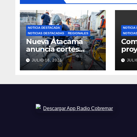
NOTICIA DESTACADA
NOTICIA
NOTICIAS DESTACADAS
REGIONALES
NOTICIA
Nueva Atacama
Comi
anuncia cortes
pro
programados de
sele
JULIO 16, 2026
JULI
agua potable en
Fon
Copiapó y Caldera:
202
revisa fechas,
Ata
horarios y sectores