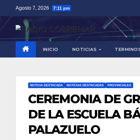
Saltar
Agosto 7, 2026
7:11 pm
al
contenido
INICIO
NOTICIAS
TERMINO
NOTICIA DESTACADA
NOTICIAS DESTACADAS
PROVINCIALES
CEREMONIA DE GR
DE LA ESCUELA B
PALAZUELO