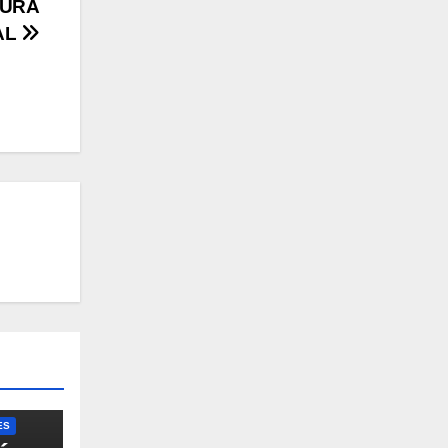
SURA
AL
ES