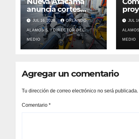
Nueva Atacama
Comi
anuncia cortes
proy
programados de
sele
JUL 16, 2026
ORLANDO
JUL 1
agua potable en
Fond
Copiapó y Caldera:
ALAMOS S. / DIRECTOR DEL
2026
ALAMOS
revisa fechas,
Ata
MEDIO
MEDIO
horarios y sectores
Agregar un comentario
Tu dirección de correo electrónico no será publicada.
Comentario
*