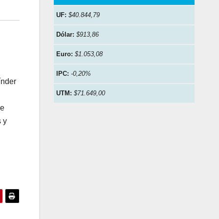
UF:
$40.844,79
Dólar:
$913,86
Euro:
$1.053,08
IPC:
-0,20%
índer
UTM:
$71.649,00
ce
s y