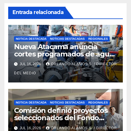
Entrada relacionada
NOTICIA DESTACADA
NOTICIAS DESTACADAS
REGIONALES
Nueva Atacama anuncia
cortes programados de agua
potable en Copiapó y Caldera:
JUL 16, 2026
ORLANDO ALAMOS S. / DIRECTOR
revisa fechas, horarios y
DEL MEDIO
sectores
NOTICIA DESTACADA
NOTICIAS DESTACADAS
REGIONALES
Comisión definió proyectos
seleccionados del Fondo
Concursable 2026 de Nueva
JUL 16, 2026
ORLANDO ALAMOS S. / DIRECTOR