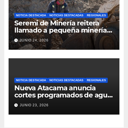
NOTICIA DESTACADA
NOTICIAS DESTACADAS
REGIONALES
Seremi de Minería reitera
llamado a pequeña minería
para postulaciones PAMMA
JUNIO 24, 2026
Equipa y Desarrolla 2026
NOTICIA DESTACADA
NOTICIAS DESTACADAS
REGIONALES
Nueva Atacama anuncia
cortes programados de agua
potable en Copiapó y
JUNIO 23, 2026
Caldera: revisa fechas,
horarios y sectores