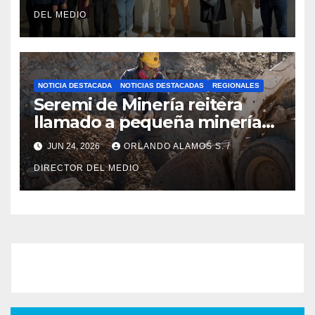
Atacama
DEL MEDIO
NOTICIA DESTACADA
NOTICIAS DESTACADAS
REGIONALES
Seremi de Minería reitera
llamado a pequeña minería
para postulaciones PAMMA
JUN 24, 2026
ORLANDO ALAMOS S. /
Equipa y Desarrolla 2026
DIRECTOR DEL MEDIO