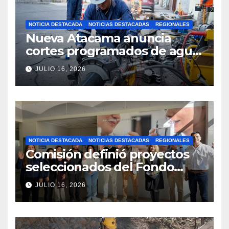
NOTICIA DESTACADA
NOTICIAS DESTACADAS
REGIONALES
Nueva Atacama anuncia
cortes programados de agua
potable en Copiapó y
JULIO 16, 2026
Caldera: revisa fechas,
horarios y sectores
NOTICIA DESTACADA
NOTICIAS DESTACADAS
REGIONALES
Comisión definió proyectos
seleccionados del Fondo
Concursable 2026 de Nueva
JULIO 16, 2026
Atacama