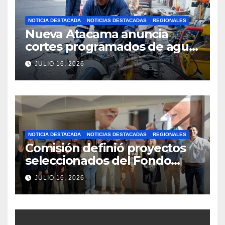
NOTICIA DESTACADA
NOTICIAS DESTACADAS
REGIONALES
Nueva Atacama anuncia
cortes programados de agua
potable en Copiapó y
JULIO 16, 2026
Caldera: revisa fechas,
horarios y sectores
NOTICIA DESTACADA
NOTICIAS DESTACADAS
REGIONALES
Comisión definió proyectos
seleccionados del Fondo
Concursable 2026 de Nueva
JULIO 16, 2026
Atacama