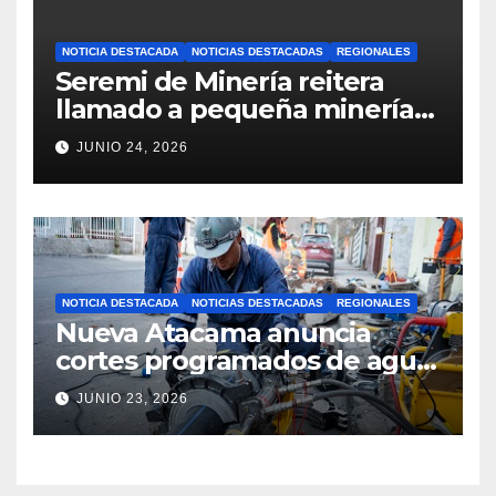
NOTICIA DESTACADA
NOTICIAS DESTACADAS
REGIONALES
Seremi de Minería reitera
llamado a pequeña minería
para postulaciones PAMMA
JUNIO 24, 2026
Equipa y Desarrolla 2026
NOTICIA DESTACADA
NOTICIAS DESTACADAS
REGIONALES
Nueva Atacama anuncia
cortes programados de agua
potable en Copiapó y
JUNIO 23, 2026
Caldera: revisa fechas,
horarios y sectores