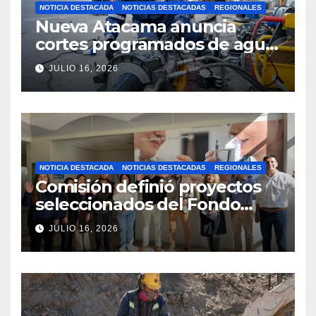
NOTICIA DESTACADA
NOTICIAS DESTACADAS
REGIONALES
Nueva Atacama anuncia
cortes programados de agua
potable en Copiapó y
JULIO 16, 2026
Caldera: revisa fechas,
horarios y sectores
NOTICIA DESTACADA
NOTICIAS DESTACADAS
REGIONALES
Comisión definió proyectos
seleccionados del Fondo
Concursable 2026 de Nueva
JULIO 16, 2026
Atacama