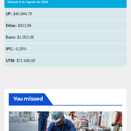
Sábado 8 de Agosto de 2026
UF:
$40.844,79
Dólar:
$913,86
Euro:
$1.053,08
IPC:
-0,20%
UTM:
$71.649,00
You missed