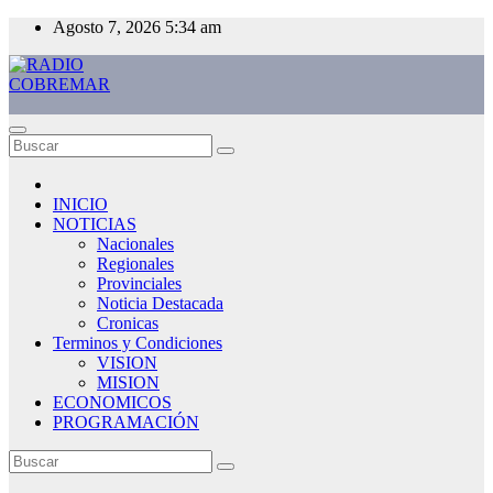
Saltar
Agosto 7, 2026
5:34 am
al
contenido
RADIO COBREMAR
MAS CERCA DE TI
INICIO
NOTICIAS
Nacionales
Regionales
Provinciales
Noticia Destacada
Cronicas
Terminos y Condiciones
VISION
MISION
ECONOMICOS
PROGRAMACIÓN