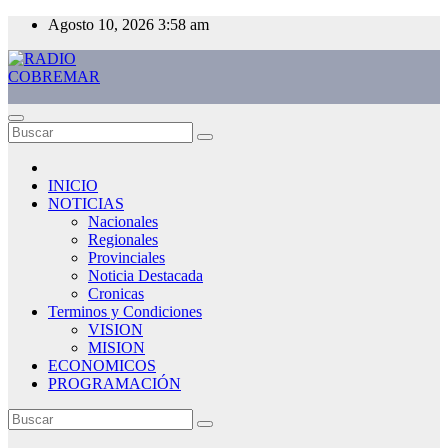
Saltar
Agosto 10, 2026
3:58 am
al
contenido
RADIO COBREMAR
MAS CERCA DE TI
INICIO
NOTICIAS
Nacionales
Regionales
Provinciales
Noticia Destacada
Cronicas
Terminos y Condiciones
VISION
MISION
ECONOMICOS
PROGRAMACIÓN