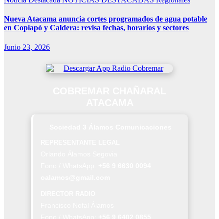
Nueva Atacama anuncia cortes programados de agua potable
en Copiapó y Caldera: revisa fechas, horarios y sectores
Junio 23, 2026
COBREMAR CHAÑARAL
ATACAMA
Sociedad 3 Álamos Comunicaciones
REPRESENTANTE LEGAL
Orlando Álamos Segovia
Fono / WhatsApp:
+56 9 6630 0094
oalamos@gmail.com
DIRECTOR RADIO
Francisco Nofal Álamos
Fono / WhatsApp:
+56 9 6402 0855