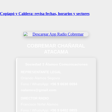
piapó y Caldera: revisa fechas, horarios y sectores
COBREMAR CHAÑARAL
ATACAMA
Sociedad 3 Álamos Comunicaciones
REPRESENTANTE LEGAL
Orlando Álamos Segovia
Fono / WhatsApp:
+56 9 6630 0094
oalamos@gmail.com
DIRECTOR RADIO
Francisco Nofal Álamos
Fono / WhatsApp:
+56 9 6402 0855