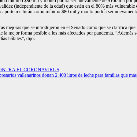
 como mínimo $80 mil y monto podría ser nuevamente de $100 mil por pen
validez (independiente de la edad) que estén en el 80% más vulnerable 
rto aporte recibirán como mínimo $80 mil y monto podría ser nuevament
tras mejoras que se introdujeron en el Senado como que se clarifica que 
 de la mejor forma posible a los más afectados por pandemia. “Además se
ías hábiles”, dijo.
ONTRA EL CORONAVIRUS
lenarinos donan 2.400 litros de leche para familias que más l