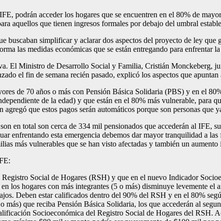
IFE, podrán acceder los hogares que se encuentren en el 80% de mayor
ara aquellos que tienen ingresos formales por debajo del umbral establ
ue buscaban simplificar y aclarar dos aspectos del proyecto de ley que 
 forma las medidas económicas que se están entregando para enfrentar l
a. El Ministro de Desarrollo Social y Familia, Cristián Monckeberg, jun
anzado el fin de semana recién pasado, explicó los aspectos que apuntan
ayores de 70 años o más con Pensión Básica Solidaria (PBS) y en el 80
independiente de la edad) y que están en el 80% más vulnerable, para q
uien agregó que estos pagos serán automáticos porque son personas que y
 son en total son cerca de 334 mil pensionados que accederán al IFE, s
inuar enfrentando esta emergencia debemos dar mayor tranquilidad a las
amilias más vulnerables que se han visto afectadas y también un aumento
IFE:
el Registro Social de Hogares (RSH) y que en el nuevo Indicador Soci
 en los hogares con más integrantes (5 o más) disminuye levemente el apo
bajos. Deben estar calificados dentro del 90% del RSH y en el 80% se
o más) que reciba Pensión Básica Solidaria, los que accederán al segu
lificación Socioeconómica del Registro Social de Hogares del RSH. Acá