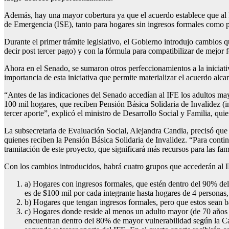
Además, hay una mayor cobertura ya que el acuerdo establece que al 
de Emergencia (ISE), tanto para hogares sin ingresos formales como p
Durante el primer trámite legislativo, el Gobierno introdujo cambios q
decir post tercer pago) y con la fórmula para compatibilizar de mejor
Ahora en el Senado, se sumaron otros perfeccionamientos a la iniciativ
importancia de esta iniciativa que permite materializar el acuerdo alc
“Antes de las indicaciones del Senado accedían al IFE los adultos m
100 mil hogares, que reciben Pensión Básica Solidaria de Invalidez (
tercer aporte”, explicó el ministro de Desarrollo Social y Familia, q
La subsecretaria de Evaluación Social, Alejandra Candia, precisó que
quienes reciben la Pensión Básica Solidaria de Invalidez. “Para cont
tramitación de este proyecto, que significará más recursos para las f
Con los cambios introducidos, habrá cuatro grupos que accederán al 
a) Hogares con ingresos formales, que estén dentro del 90% d
es de $100 mil por cada integrante hasta hogares de 4 personas,
b) Hogares que tengan ingresos formales, pero que estos sean 
c) Hogares donde reside al menos un adulto mayor (de 70 años 
encuentran dentro del 80% de mayor vulnerabilidad según la Ca