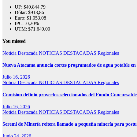
UF:
$40.844,79
Dólar:
$913,86
Euro:
$1.053,08
IPC:
-0,20%
UTM:
$71.649,00
You missed
Noticia Destacada
NOTICIAS DESTACADAS
Regionales
Nueva Atacama anuncia cortes programados de agua potable en Co
Julio 16, 2026
Noticia Destacada
NOTICIAS DESTACADAS
Regionales
Comisión definió proyectos seleccionados del Fondo Concursab
Julio 16, 2026
Noticia Destacada
NOTICIAS DESTACADAS
Regionales
Seremi de Minería reitera llamado a pequeña minería para pos
Junio 24, 2026