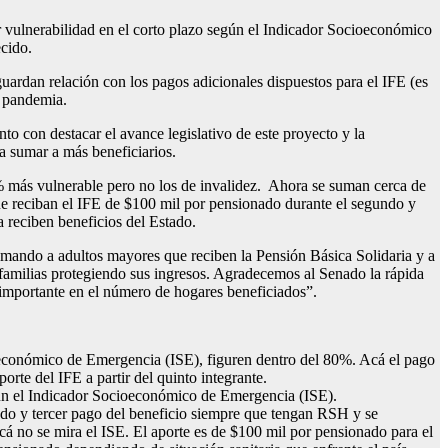
 vulnerabilidad en el corto plazo según el Indicador Socioeconómico
ecido.
guardan relación con los pagos adicionales dispuestos para el IFE (es
a pandemia.
to con destacar el avance legislativo de este proyecto y la
 a sumar a más beneficiarios.
% más vulnerable pero no los de invalidez. Ahora se suman cerca de
ue reciban el IFE de $100 mil por pensionado durante el segundo y
a reciben beneficios del Estado.
umando a adultos mayores que reciben la Pensión Básica Solidaria y a
 familias protegiendo sus ingresos. Agradecemos al Senado la rápida
 importante en el número de hogares beneficiados”.
oeconómico de Emergencia (ISE), figuren dentro del 80%. Acá el pago
rte del IFE a partir del quinto integrante.
gún el Indicador Socioeconómico de Emergencia (ISE).
ndo y tercer pago del beneficio siempre que tengan RSH y se
 no se mira el ISE. El aporte es de $100 mil por pensionado para el