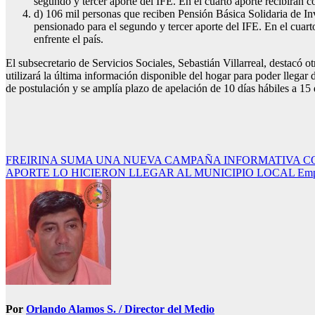
segundo y tercer aporte del IFE. En el cuarto aporte recibirán
d) 106 mil personas que reciben Pensión Básica Solidaria de In
pensionado para el segundo y tercer aporte del IFE. En el cua
enfrente el país.
El subsecretario de Servicios Sociales, Sebastián Villarreal, destacó o
utilizará la última información disponible del hogar para poder llegar
de postulación y se amplía plazo de apelación de 10 días hábiles a 15 d
Navegación
FREIRINA SUMA UNA NUEVA CAMPAÑA INFORMATIVA C
APORTE LO HICIERON LLEGAR AL MUNICIPIO LOCAL Empresarios val
de
entradas
Por
Orlando Alamos S. / Director del Medio