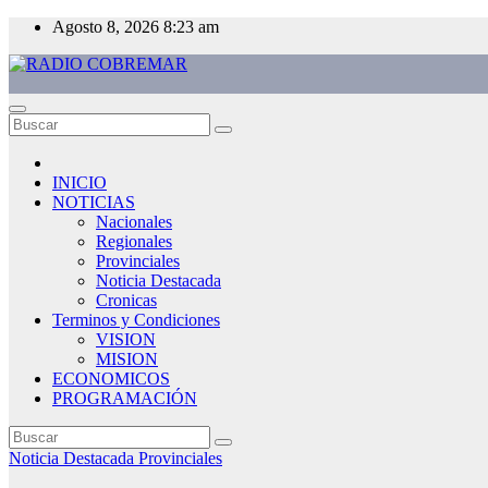
Saltar
Agosto 8, 2026
8:23 am
al
contenido
RADIO COBREMAR
MAS CERCA DE TI
INICIO
NOTICIAS
Nacionales
Regionales
Provinciales
Noticia Destacada
Cronicas
Terminos y Condiciones
VISION
MISION
ECONOMICOS
PROGRAMACIÓN
Noticia Destacada
Provinciales