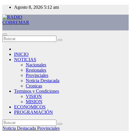
Saltar
Agosto 8, 2026
5:12 am
al
contenido
RADIO COBREMAR
MAS CERCA DE TI
INICIO
NOTICIAS
Nacionales
Regionales
Provinciales
Noticia Destacada
Cronicas
Terminos y Condiciones
VISION
MISION
ECONOMICOS
PROGRAMACIÓN
Noticia Destacada
Provinciales