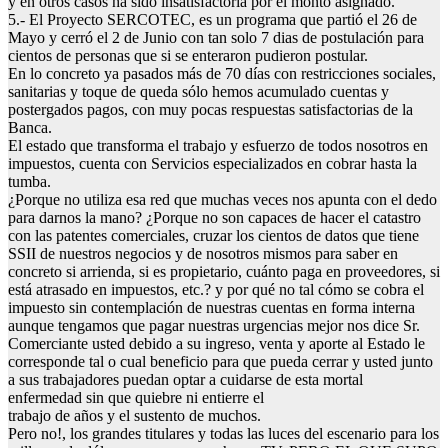
y en otros casos ha sido insatisfactoria por el monto asignado.
5.- El Proyecto SERCOTEC, es un programa que partió el 26 de
Mayo y cerró el 2 de Junio con tan solo 7 dias de postulación para
cientos de personas que si se enteraron pudieron postular.
En lo concreto ya pasados más de 70 días con restricciones sociales,
sanitarias y toque de queda sólo hemos acumulado cuentas y
postergados pagos, con muy pocas respuestas satisfactorias de la
Banca.
El estado que transforma el trabajo y esfuerzo de todos nosotros en
impuestos, cuenta con Servicios especializados en cobrar hasta la
tumba.
¿Porque no utiliza esa red que muchas veces nos apunta con el dedo
para darnos la mano? ¿Porque no son capaces de hacer el catastro
con las patentes comerciales, cruzar los cientos de datos que tiene
SSII de nuestros negocios y de nosotros mismos para saber en
concreto si arrienda, si es propietario, cuánto paga en proveedores, si
está atrasado en impuestos, etc.? y por qué no tal cómo se cobra el
impuesto sin contemplación de nuestras cuentas en forma interna
aunque tengamos que pagar nuestras urgencias mejor nos dice Sr.
Comerciante usted debido a su ingreso, venta y aporte al Estado le
corresponde tal o cual beneficio para que pueda cerrar y usted junto
a sus trabajadores puedan optar a cuidarse de esta mortal
enfermedad sin que quiebre ni entierre el
trabajo de años y el sustento de muchos.
Pero no!, los grandes titulares y todas las luces del escenario para los