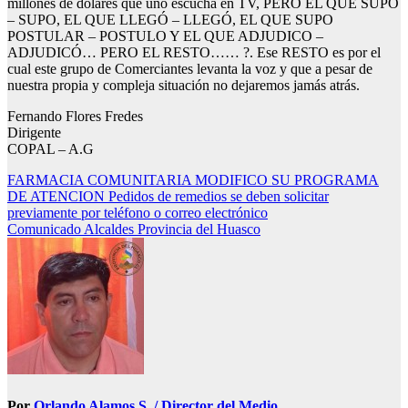
millones de dólares que uno escucha en TV, PERO EL QUE SUPO
– SUPO, EL QUE LLEGÓ – LLEGÓ, EL QUE SUPO
POSTULAR – POSTULO Y EL QUE ADJUDICO –
ADJUDICÓ… PERO EL RESTO…… ?. Ese RESTO es por el
cual este grupo de Comerciantes levanta la voz y que a pesar de
nuestra propia y compleja situación no dejaremos jamás atrás.
Fernando Flores Fredes
Dirigente
COPAL – A.G
Navegación
FARMACIA COMUNITARIA MODIFICO SU PROGRAMA
DE ATENCION Pedidos de remedios se deben solicitar
de
previamente por teléfono o correo electrónico
entradas
Comunicado Alcaldes Provincia del Huasco
Por
Orlando Alamos S. / Director del Medio