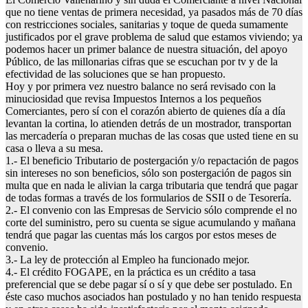
que no tiene ventas de primera necesidad, ya pasados más de 70 días
con restricciones sociales, sanitarias y toque de queda sumamente
justificados por el grave problema de salud que estamos viviendo; ya
podemos hacer un primer balance de nuestra situación, del apoyo
Público, de las millonarias cifras que se escuchan por tv y de la
efectividad de las soluciones que se han propuesto.
Hoy y por primera vez nuestro balance no será revisado con la
minuciosidad que revisa Impuestos Internos a los pequeños
Comerciantes, pero sí con el corazón abierto de quienes día a día
levantan la cortina, lo atienden detrás de un mostrador, transportan
las mercadería o preparan muchas de las cosas que usted tiene en su
casa o lleva a su mesa.
1.- El beneficio Tributario de postergación y/o repactación de pagos
sin intereses no son beneficios, sólo son postergación de pagos sin
multa que en nada le alivian la carga tributaria que tendrá que pagar
de todas formas a través de los formularios de SSII o de Tesorería.
2.- El convenio con las Empresas de Servicio sólo comprende el no
corte del suministro, pero su cuenta se sigue acumulando y mañana
tendrá que pagar las cuentas más los cargos por estos meses de
convenio.
3.- La ley de protección al Empleo ha funcionado mejor.
4.- El crédito FOGAPE, en la práctica es un crédito a tasa
preferencial que se debe pagar sí o sí y que debe ser postulado. En
éste caso muchos asociados han postulado y no han tenido respuesta